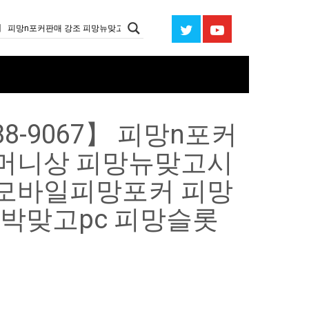
8-9067】 피망n포커
망머니상 피망뉴맞고시
 모바일피망포커 피망
박맞고pc 피망슬롯